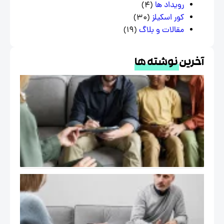
رویداد ها
(4)
کور اسکیلز
(30)
مقالات و بلاگ
(19)
خرین
نوشته ها
درمان
هیجان
مدار
EFT و
خانواده
در
فرهنگ
ایرانی
خود
درمانگر در
اتاق درمان
( The Self
of the