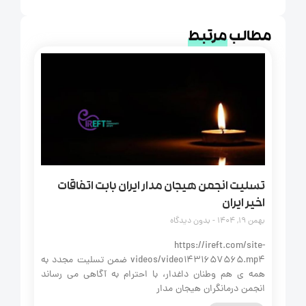
مطالب
مرتبط
تسلیت انجمن هیجان مدار ایران بابت اتفاقات
اخیر ایران
بهمن 19, 1404
بدون دیدگاه
https://ireft.com/site-
videos/video1431657565.mp4 ضمن تسلیت مجدد به
همه‌ ی هم‌ وطنان داغدار، با احترام به آگاهی می‌ رساند
انجمن درمانگران هیجان‌ مدار