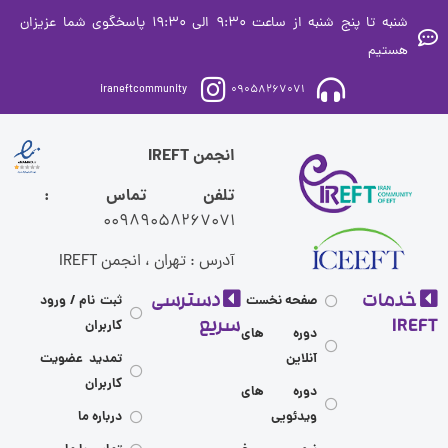
شنبه تا پنج شنبه از ساعت 9:30 الی 19:30 پاسخگوی شما عزیزان
ستیم
iraneftcommunity
09058267071
انجمن IREFT
تلفن تماس :
00989058267071
آدرس : تهران ، انجمن IREFT
مات
دسترسی
صفحه نخست
ثبت نام / ورود
I
سریع
کاربران
دوره های
آنلاین
تمدید عضویت
کاربران
دوره های
ویدئویی
درباره ما