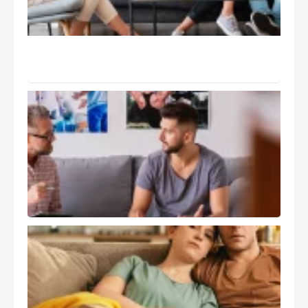
EFT:
تانگو
Tango
و ۹ گام
درمان
سوپرویژن
و رشد
حرفه ای
درمانگر
هیجان
مدار EFT
کاربرد
درمان
هیجان
مدار
EFT در