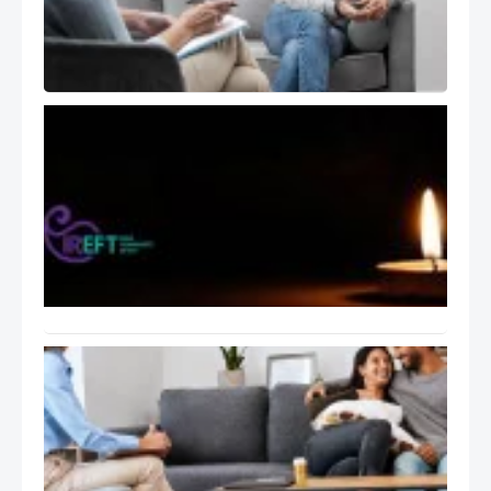
Therapist
)
تسلیت
انجمن
هیجان
مدار
ایران
بابت
اتفاقات
اخیر
ایران
راهنمای
عملی
جلسات
درمان
هیجان
مدار