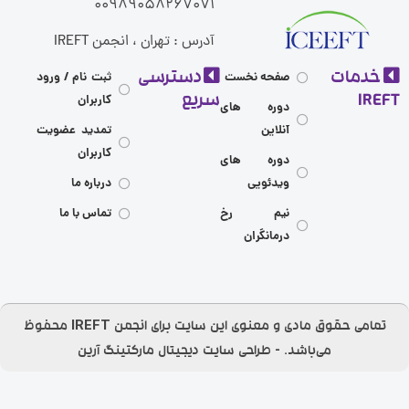
00989058267071
آدرس : تهران ، انجمن IREFT
مات
دسترسی
صفحه نخست
ثبت نام / ورود
I
سریع
کاربران
دوره های
آنلاین
تمدید عضویت
کاربران
دوره های
ویدئویی
درباره ما
نیم رخ
تماس با ما
درمانگران
تمامی حقوق مادی و معنوی این سایت برای انجمن IREFT محفوظ
می‌باشد.​ - طراحی سایت
دیجیتال مارکتینگ آرین