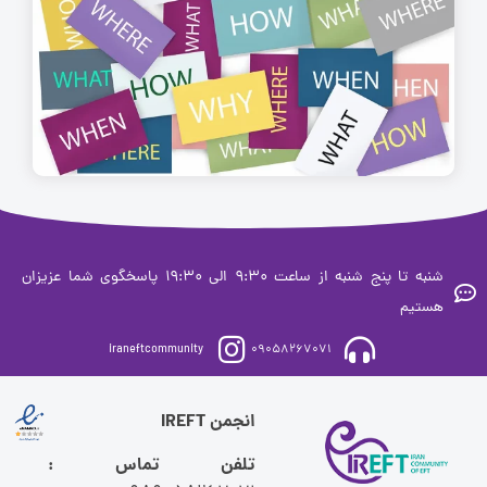
شنبه تا پنج شنبه از ساعت 9:30 الی 19:30 پاسخگوی شما عزیزان
ستیم
iraneftcommunity
09058267071
انجمن IREFT
تلفن تماس :