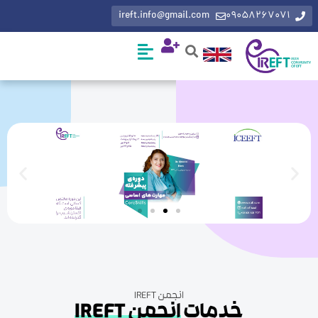
ireft.info@gmail.com
0905826707
انجمن IREFT
خدمات
انجمن IREFT