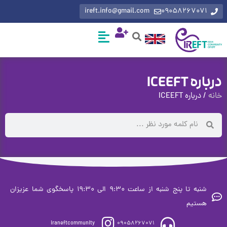
ireft.info@gmail.com
0905826707
ICEEFT
رباره ICEEFT
شنبه تا پنج شنبه از ساعت 9:30 الی 19:30 پاسخگوی شما عزیزان
ستیم
iraneftcommunity
09058267071