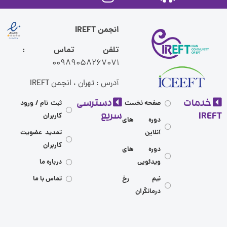
انجمن IREFT
تلفن تماس :
00989058267071
آدرس : تهران ، انجمن IREFT
مات
دسترسی
صفحه نخست
ثبت نام / ورود
I
سریع
کاربران
دوره های
آنلاین
تمدید عضویت
کاربران
دوره های
ویدئویی
درباره ما
نیم رخ
تماس با ما
درمانگران