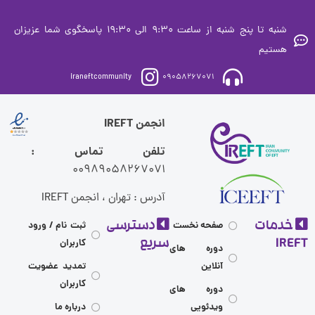
شنبه تا پنج شنبه از ساعت 9:30 الی 19:30 پاسخگوی شما عزیزان
ستیم
iraneftcommunity
09058267071
انجمن IREFT
تلفن تماس :
00989058267071
آدرس : تهران ، انجمن IREFT
مات
دسترسی
صفحه نخست
ثبت نام / ورود
I
سریع
کاربران
دوره های
آنلاین
تمدید عضویت
کاربران
دوره های
ویدئویی
درباره ما