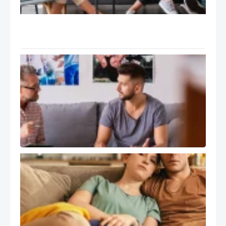
تانگو
Tango
و ۹ گام
درمان
سوپرویژن
و رشد
حرفه ای
درمانگر
هیجان
مدار EFT
کاربرد
درمان
هیجان
مدار
EFT در
مسائل
اجتماعی