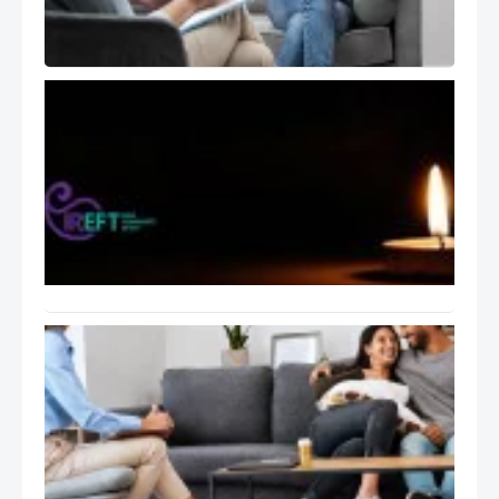
)
تسلیت
انجمن
هیجان
مدار
ایران
بابت
اتفاقات
اخیر
ایران
راهنمای
عملی
جلسات
درمان
هیجان
مدار
EFT: