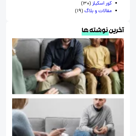
کور اسکیلز
(30)
مقالات و بلاگ
(19)
خرین
نوشته ها
درمان
هیجان
مدار
EFT و
خانواده
در
فرهنگ
ایرانی
خود
درمانگر در
اتاق درمان
( The Self
of the
Therapist