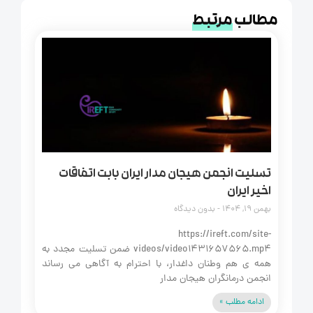
مطالب
مرتبط
تسلیت انجمن هیجان مدار ایران بابت اتفاقات
اخیر ایران
بهمن 19, 1404
بدون دیدگاه
https://ireft.com/site-
videos/video1431657565.mp4 ضمن تسلیت مجدد به
همه‌ ی هم‌ وطنان داغدار، با احترام به آگاهی می‌ رساند
انجمن درمانگران هیجان‌ مدار
ادامه مطلب »