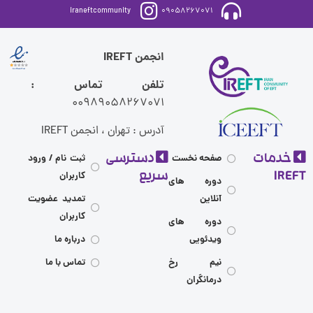
iraneftcommunity
09058267071
انجمن IREFT
تلفن تماس :
00989058267071
آدرس : تهران ، انجمن IREFT
مات
دسترسی
صفحه نخست
ثبت نام / ورود
I
سریع
کاربران
دوره های
آنلاین
تمدید عضویت
کاربران
دوره های
ویدئویی
درباره ما
نیم رخ
تماس با ما
درمانگران