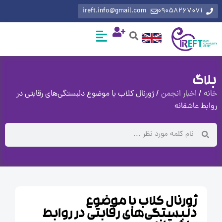
ireft.info@gmail.com
0905826707
گ
اخبار انجمن
/ ژورنال کلاب با موضوع دلبستگی‌های رقابتی در
عاشقانه
ژورنال کلاب با موضوع
دلبستگی‌های رقابتی در روابط