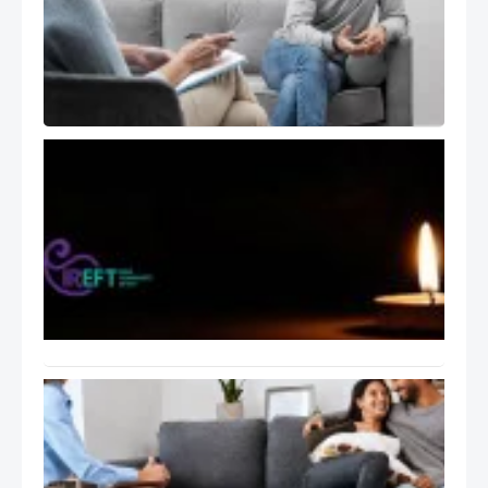
( The Self
of the
Therapist
)
تسلیت
انجمن
هیجان
مدار
ایران
بابت
اتفاقات
اخیر
ایران
راهنمای
عملی
جلسات
درمان
هیجان