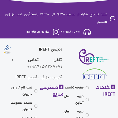
شنبه تا پنج شنبه از ساعت 9:30 الی 19:30 پاسخگوی شما عزیزان
ستیم
iraneftcommunity
09058267071
انجمن IREFT
تلفن تماس :
00989058267071
آدرس : تهران ، انجمن IREFT
مات
دسترسی
صفحه نخست
ثبت نام / ورود
I
سریع
کاربران
دوره های
آنلاین
تمدید عضویت
کاربران
دوره های