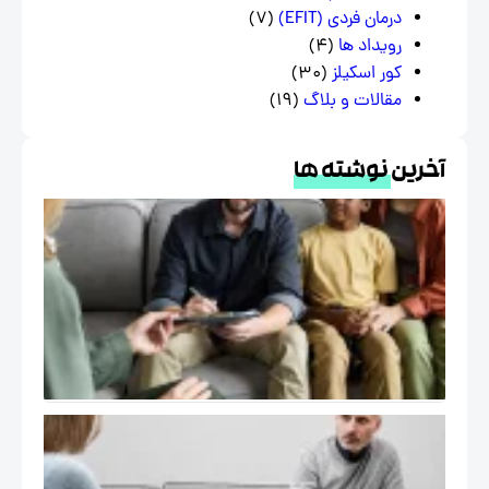
درمان فردی (EFIT)
(7)
رویداد ها
(4)
کور اسکیلز
(30)
مقالات و بلاگ
(19)
خرین
نوشته ها
درمان
هیجان
مدار
EFT و
خانواده
در
فرهنگ
ایرانی
خود
درمانگر در
اتاق درمان