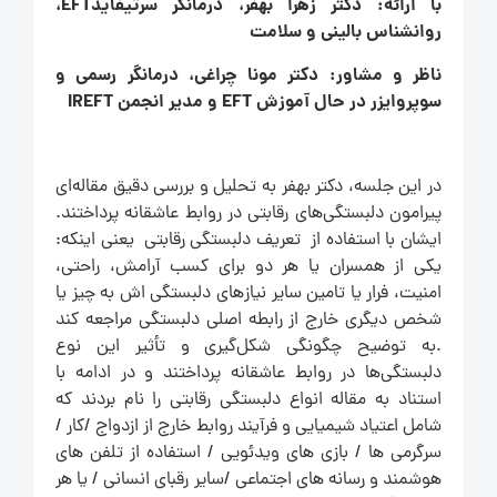
با ارائه:
دکتر زهرا بهفر، درمانگر سرتیفاید
EFT
،
روانشناس بالینی و سلامت
ناظر و مشاور: دکتر مونا چراغی، درمانگر رسمی و
سوپروایزر در حال آموزش
EFT
و مدیر انجمن
IREFT
در این جلسه، دکتر بهفر به تحلیل و بررسی دقیق مقاله‌ای
پیرامون دلبستگی‌های رقابتی در روابط عاشقانه پرداختند.
ایشان با استفاده از تعریف دلبستگی رقابتی یعنی اینکه:
یکی از همسران یا هر دو برای کسب آرامش، راحتی،
امنیت، فرار یا تامین سایر نیازهای دلبستگی اش به چیز یا
شخص دیگری خارج از رابطه اصلی دلبستگی مراجعه کند
.به توضیح چگونگی شکل‌گیری و تأثیر این نوع
دلبستگی‌ها در روابط عاشقانه پرداختند و در ادامه با
استناد به مقاله انواع دلبستگی رقابتی را نام بردند که
شامل اعتیاد شیمیایی و فرآیند روابط خارج از ازدواج /کار /
سرگرمی ها / بازی های ویدئویی / استفاده از تلفن های
هوشمند و رسانه های اجتماعی /سایر رقبای انسانی / یا هر