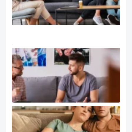
مدار
EFT:
تانگو
Tango
و ۹ گام
درمان
سوپرویژن
و رشد
حرفه ای
درمانگر
هیجان
مدار EFT
کاربرد
درمان
هیجان
مدار