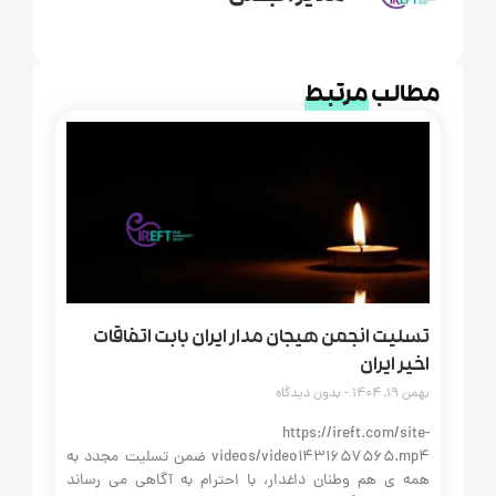
مطالب
مرتبط
تسلیت انجمن هیجان مدار ایران بابت اتفاقات
اخیر ایران
بهمن 19, 1404
بدون دیدگاه
https://ireft.com/site-
videos/video1431657565.mp4 ضمن تسلیت مجدد به
همه‌ ی هم‌ وطنان داغدار، با احترام به آگاهی می‌ رساند