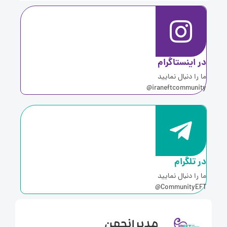
ر اینستاگرام
ا را دنبال نمایید
iraneftcommunity
ر تلگرام
ا را دنبال نمایید
CommunityEFT
مدیر انجمن