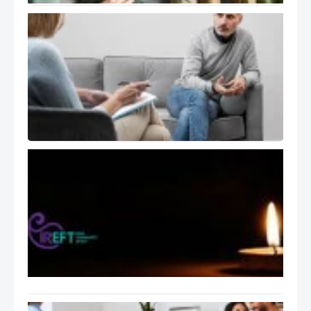
خود
درمانگر در
اتاق درمان
( The Self
of the
Therapist
)
تسلیت
انجمن
هیجان
مدار
ایران
بابت
اتفاقات
اخیر
ایران
راهنمای