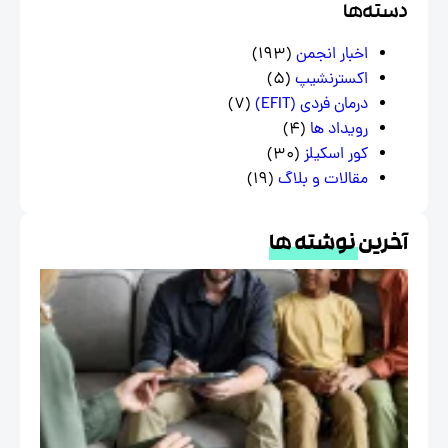
سته‌ها
اخبار انجمن
(193)
اکسترنشیپ
(5)
درمان فردی (EFIT)
(7)
رویداد ها
(4)
کور اسکیلز
(30)
مقالات و بلاگ
(19)
خرین
نوشته ها
درمان
هیجان
مدار
EFT و
خانواده
در
فرهنگ
ایرانی