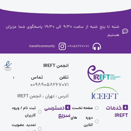
شنبه تا پنج شنبه از ساعت 9:30 الی 19:30 پاسخگوی شما عزیزان
ستیم
iraneftcommunity
09058267071
انجمن IREFT
تلفن تماس :
00989058267071
آدرس : تهران ، انجمن IREFT
مات
دسترسی
صفحه نخست
ثبت نام / ورود
I
سریع
کاربران
دوره های
آنلاین
تمدید عضویت