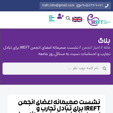
ireft.info@gmail.com
0905826707
گ
اخبار انجمن
/ نشست صمیمانه اعضای انجمن IREFT برای تبادل
 و احساسات نسبت به مسائل روز جامعه
نشست صمیمانه اعضای انجمن
IREFT برای تبادل تجارب و