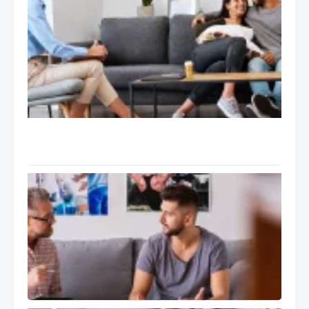
عملی
جلسات
درمان
هیجان
مدار
EFT:
تانگو
Tango
و ۹ گام
درمان
سوپرویژن
و رشد
حرفه ای
درمانگر
هیجان
مدار EFT