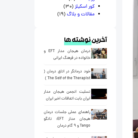
کور اسکیلز
(30)
مقالات و بلاگ
(19)
آخرین
نوشته ها
درمان هیجان مدار EFT و
خانواده در فرهنگ ایرانی
خود درمانگر در اتاق درمان (
The Self of the Therapist )
تسلیت انجمن هیجان مدار
ایران بابت اتفاقات اخیر ایران
راهنمای عملی جلسات درمان
هیجان مدار EFT: تانگو
Tango و ۹ گام درمان