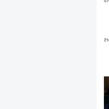
زی
 EFCT کمک می کند زوج