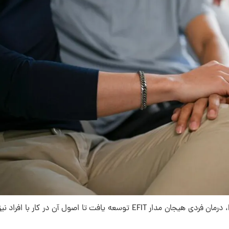
با گسترش موفقیت زوج درمانی هیجان مدار EFCT، درمان فردی هیجان مدار EFIT توسعه یافت تا اصول آن در کار با افرا