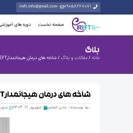
ireft.info@gmail.com
09058267071
صفحه نخست
دوره های آموزشی
بلاگ
خانه
/
مقالات و بلاگ
/ شاخه های درمان هیجانمدارEFT : زوج درمانی، فردی و خانواده
شاخه های درمان هیجانمدارEFT : زوج درمانی، فردی و خانواده
نویسنده :
مدیر انجمن
شهریور 21, 1404
بدون 