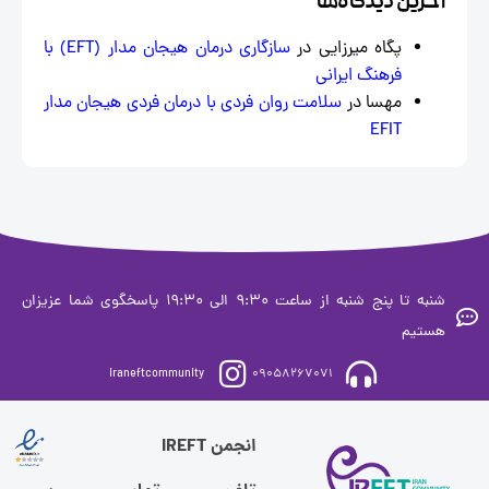
خرین دیدگاه‌ها
پگاه میرزایی
در
سازگاری درمان هیجان‌ مدار (EFT) با
فرهنگ ایرانی
مهسا
در
سلامت روان فردی با درمان فردی هیجان مدار
EFIT
شنبه تا پنج شنبه از ساعت 9:30 الی 19:30 پاسخگوی شما عزیزان
ستیم
iraneftcommunity
09058267071
انجمن IREFT