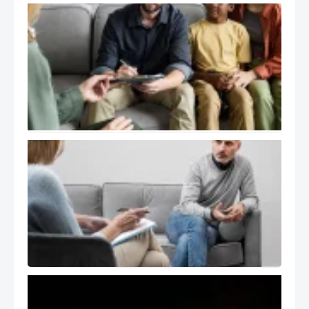
درمان
هیجان
مدار
EFT و
خانواده
در
فرهنگ
ایرانی
خود
درمانگر در
اتاق درمان
( The Self
of the
Therapist
)
تسلیت
انجمن