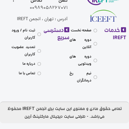
تلفن تماس :
00989058267071
آدرس : تهران ، انجمن IREFT
مات
دسترسی
صفحه نخست
ثبت نام / ورود
I
سریع
کاربران
دوره های
آنلاین
تمدید عضویت
کاربران
دوره های
ویدئویی
درباره ما
نیم رخ
تماس با ما
درمانگران
تمامی حقوق مادی و معنوی این سایت برای انجمن IREFT محفوظ
می‌باشد.​ - طراحی سایت
دیجیتال مارکتینگ آرین