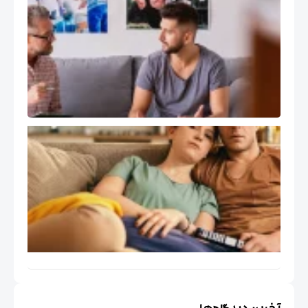
و رشد
حرفه ای
درمانگر
هیجان
مدار EFT
کاربرد
درمان
هیجان
مدار
EFT در
مسائل
اجتماعی
خاص
ایران