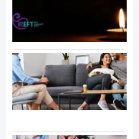
هیجان
مدار
ایران
بابت
اتفاقات
اخیر
ایران
راهنمای
عملی
جلسات
درمان
هیجان
مدار
EFT:
تانگو
Tango
و ۹ گام
درمان
سوپرویژن