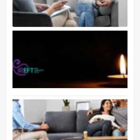
of the
Therapist
)
تسلیت
انجمن
هیجان
مدار
ایران
بابت
اتفاقات
اخیر
ایران
راهنمای
عملی
جلسات
درمان
هیجان
مدار