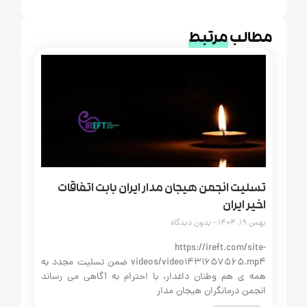
مطالب
مرتبط
تسلیت انجمن هیجان مدار ایران بابت اتفاقات
اخیر ایران
بهمن 19, 1404
بدون دیدگاه
https://ireft.com/site-
videos/video1431657565.mp4 ضمن تسلیت مجدد به
همه‌ ی هم‌ وطنان داغدار، با احترام به آگاهی می‌ رساند
انجمن درمانگران هیجان‌ مدار