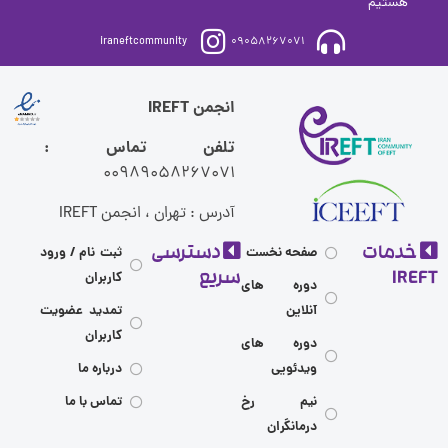
ستیم
iraneftcommunity
09058267071
انجمن IREFT
تلفن تماس :
00989058267071
آدرس : تهران ، انجمن IREFT
مات
دسترسی
صفحه نخست
ثبت نام / ورود
I
سریع
کاربران
دوره های
آنلاین
تمدید عضویت
کاربران
دوره های
ویدئویی
درباره ما
نیم رخ
تماس با ما
درمانگران