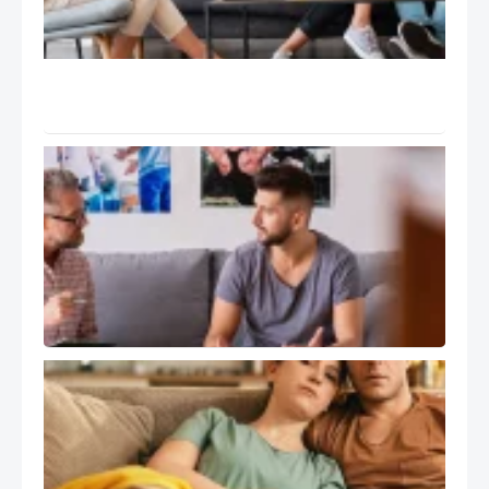
EFT:
تانگو
Tango
و ۹ گام
درمان
سوپرویژن
و رشد
حرفه ای
درمانگر
هیجان
مدار EFT
کاربرد
درمان
هیجان
مدار
EFT در