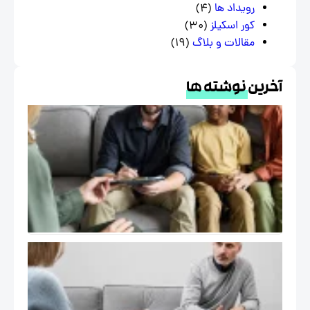
رویداد ها
(4)
کور اسکیلز
(30)
مقالات و بلاگ
(19)
خرین
نوشته ها
درمان
هیجان
مدار
EFT و
خانواده
در
فرهنگ
ایرانی
خود
درمانگر در
اتاق درمان
( The Self