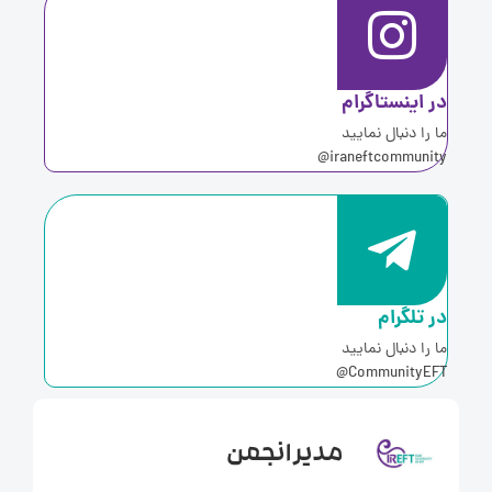
ر اینستاگرام
ا را دنبال نمایید
iraneftcommunity
ر تلگرام
ا را دنبال نمایید
CommunityEFT
مدیر انجمن