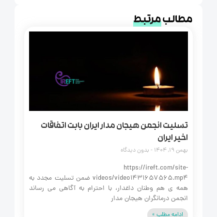
مطالب
مرتبط
تسلیت انجمن هیجان مدار ایران بابت اتفاقات
اخیر ایران
بهمن 19, 1404
بدون دیدگاه
https://ireft.com/site-
videos/video1431657565.mp4 ضمن تسلیت مجدد به
همه‌ ی هم‌ وطنان داغدار، با احترام به آگاهی می‌ رساند
انجمن درمانگران هیجان‌ مدار
ادامه مطلب »