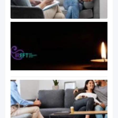
Therapist
)
تسلیت
انجمن
هیجان
مدار
ایران
بابت
اتفاقات
اخیر
ایران
راهنمای
عملی
جلسات
درمان
هیجان
مدار
EFT: