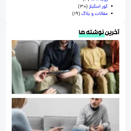
کور اسکیلز
(30)
مقالات و بلاگ
(19)
خرین
نوشته ها
درمان
هیجان
مدار
EFT و
خانواده
در
فرهنگ
ایرانی
خود
درمانگر در
اتاق درمان
( The Self
of the