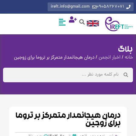
ireft.info@gmail.com
0905826707
گ
اخبار انجمن
/ درمان هیجانمدار متمرکز بر تروما برای زوجین
درمان هیجانمدار متمرکز بر تروما
برای زوجین