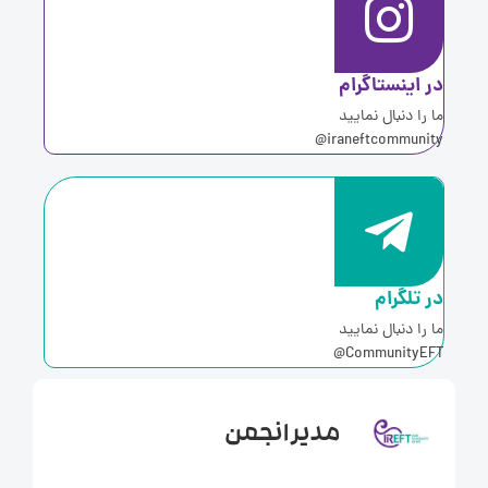
ر اینستاگرام
ا را دنبال نمایید
iraneftcommunity
ر تلگرام
ا را دنبال نمایید
CommunityEFT
مدیر انجمن