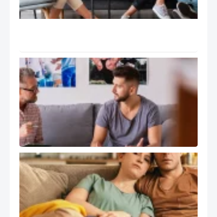
تانگو
Tango
و ۹ گام
درمان
سوپرویژن
و رشد
حرفه ای
درمانگر
هیجان
مدار EFT
کاربرد
درمان
هیجان
مدار
EFT در
مسائل