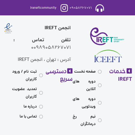
iraneftcommunity
09058267071
انجمن IREFT
تلفن تماس :
00989058267071
آدرس : تهران ، انجمن IREFT
مات
دسترسی
صفحه نخست
ثبت نام / ورود
I
سریع
کاربران
دوره های
آنلاین
تمدید عضویت
کاربران
دوره های
ویدئویی
درباره ما
نیم رخ
تماس با ما
درمانگران