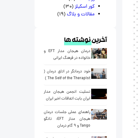
کور اسکیلز
(30)
مقالات و بلاگ
(19)
آخرین
نوشته ها
درمان هیجان مدار EFT و
خانواده در فرهنگ ایرانی
خود درمانگر در اتاق درمان (
The Self of the Therapist )
تسلیت انجمن هیجان مدار
ایران بابت اتفاقات اخیر ایران
راهنمای عملی جلسات درمان
هیجان مدار EFT: تانگو
Tango و ۹ گام درمان