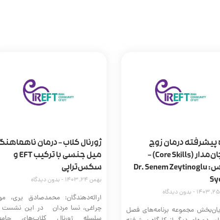
 پیشرفته درمان زوج
ژورنال کلاب – درمان ناهماهنگ
هیجان‌مدار (Core Skills) –
میل جنسی با ترکیب EFT و
مدرس: Dr. Senem Zeytinoglu
سکس‌تراپی
Sy
بهمن 24, 1403
بدون دیدگاه
بدون دیدگاه
ارائه‌دهندگان: محمدصادق یری، مون
چراغی، نسا مردان در این نشست ا
یان‌بخش مجموعه برنامه‌های فصل
سلسله ژورنال کلاب‌های جامع