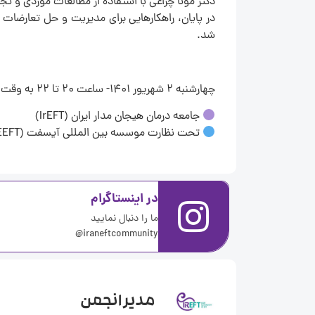
دکتر مونا چراغی با استفاده از مطالعات موردی و ت
در پایان، راهکارهایی برای مدیریت و حل تعارضات 
شد.
چهارشنبه 2 شهریور 1401- ساعت 20 تا 22 به وقت تهران
جامعه درمان هیجان مدار ایران (IrEFT)
تحت نظارت موسسه بین المللی آیسفت (ICEEFT)
در اینستاگرام
ما را دنبال نمایید
iraneftcommunity@
مدیر انجمن