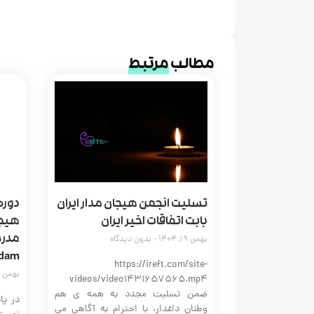
مطالب
مرتبط
تسلیت انجمن هیجان مدار ایران
دوره
بابت اتفاقات اخیر ایران
بهمن 19, 1404
بدون دیدگاه
dam
https://ireft.com/site-
بهمن 25, 1403
videos/video1431657565.mp4
ضمن تسلیت مجدد به همه‌ ی هم‌
در پا
وطنان داغدار، با احترام به آگاهی می‌