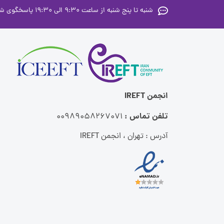
شنبه تا پنج شنبه از ساعت 9:30 الی 19:30 پاسخگوی شما عزیزان هستیم
انجمن IREFT
تلفن تماس :
00989058267071
آدرس : تهران ، انجمن IREFT