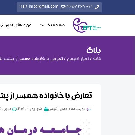
ireft.info@gmail.com
09058267071
صفحه نخست
دوره های آموزشی
بلاگ
خانه
/
اخبار انجمن
/ تعارض با خانواده همسر از پشت لن
تعارض با خانواده همسر از پ
نویسنده :
مدیر انجمن
شهریور 2, 1401
بدون ن