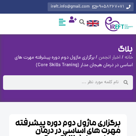
ireft.info@gmail.com
0905826707
گ
اخبار انجمن
/ برگزاری ماژول دوم دوره پیشرفته مهرت های
درمان هیجان مدار (Core Skills Traning)
برگزاری ماژول دوم دوره پیشرفته
مهرت های اساسی در درمان