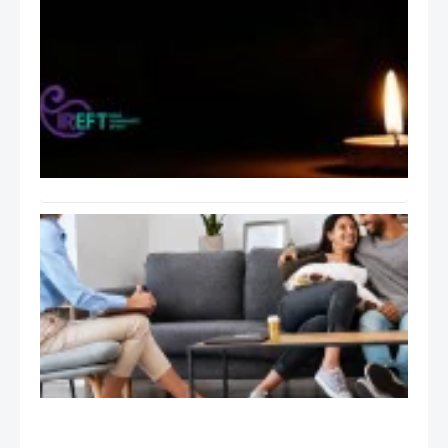
تسلیت
انجمن
هیجان
مدار
ایران
بابت
اتفاقات
اخیر
ایران
راهنمای
عملی
جلسات
درمان
هیجان
مدار
EFT:
تانگو
Tango
و ۹ گام
درمان