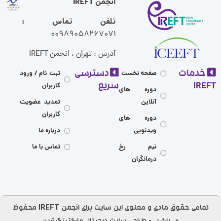
انجمن IREFT
تلفن تماس :
00989058267071
آدرس : تهران ، انجمن IREFT
مات
دسترسی
صفحه نخست
ثبت نام / ورود
I
سریع
کاربران
دوره های
آنلاین
تمدید عضویت
کاربران
دوره های
ویدئویی
درباره ما
نیم رخ
تماس با ما
درمانگران
تمامی حقوق مادی و معنوی این سایت برای انجمن IREFT محفوظ
می‌باشد.​ - طراحی سایت
دیجیتال مارکتینگ آرین