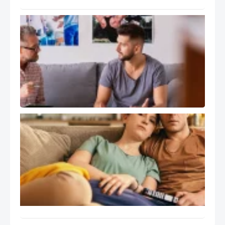
سوپرویژن
و رشد
حرفه ای
درمانگر
هیجان
مدار EFT
کاربرد
درمان
هیجان
مدار
EFT در
مسائل
اجتماعی
خاص
ایران