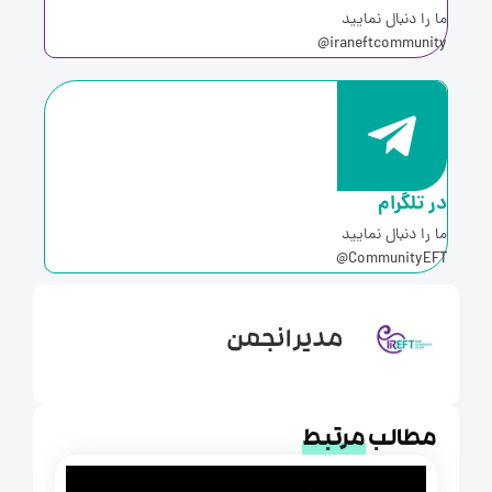
ا را دنبال نمایید
iraneftcommunity
ر تلگرام
ا را دنبال نمایید
CommunityEFT
مدیر انجمن
مطالب
مرتبط