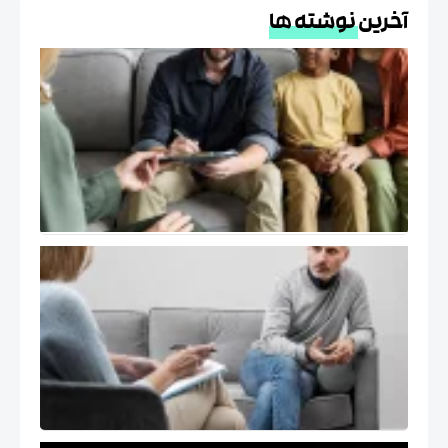
خرین
نوشته ها
درمان
هیجان
مدار
EFT و
خانواده
در
فرهنگ
ایرانی
خود
درمانگر در
اتاق درمان
( The Self
of the
Therapist
)