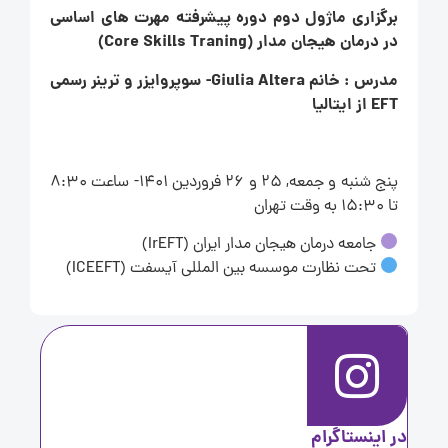
برگزاری ماژول دوم دوره پیشرفته مهرت های اساسی
در درمان هیجان مدار (Core Skills Traning)
مدرس : خانم Giulia Altera- سوپروایزر و ترینر رسمی
EFT از ایتالیا
پنج شنبه و جمعه, 25 و 26 فروردین 1401- ساعت 8:30
تا 15:30 به وقت تهران
جامعه درمان هیجان مدار ایران (IrEFT)
تحت نظارت موسسه بین المللی آیسفت (ICEEFT)
ر اینستاگرام