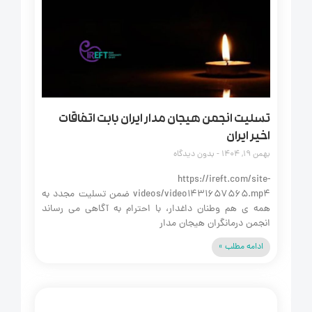
تسلیت انجمن هیجان مدار ایران بابت اتفاقات
اخیر ایران
بهمن 19, 1404
بدون دیدگاه
https://ireft.com/site-
videos/video1431657565.mp4 ضمن تسلیت مجدد به
همه‌ ی هم‌ وطنان داغدار، با احترام به آگاهی می‌ رساند
انجمن درمانگران هیجان‌ مدار
ادامه مطلب »