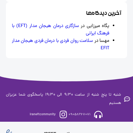
خرین دیدگاه‌ها
پگاه میرزایی
در
سازگاری درمان هیجان‌ مدار (EFT) با
فرهنگ ایرانی
مهسا
در
سلامت روان فردی با درمان فردی هیجان مدار
EFIT
شنبه تا پنج شنبه از ساعت 9:30 الی 19:30 پاسخگوی شما عزیزان
ستیم
iraneftcommunity
09058267071