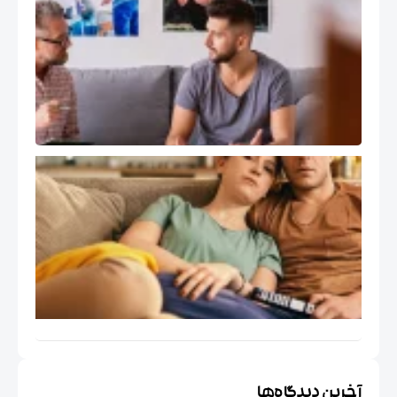
و رشد
حرفه ای
درمانگر
هیجان
مدار EFT
کاربرد
درمان
هیجان
مدار
EFT در
مسائل
اجتماعی
خاص
ایران
خرین دیدگاه‌ها