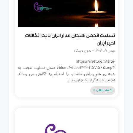
تسلیت انجمن هیجان مدار ایران بابت اتفاقات
اخیر ایران
بهمن 19, 1404
بدون دیدگاه
https://ireft.com/site-
videos/video1431657565.mp4 ضمن تسلیت مجدد به
همه‌ ی هم‌ وطنان داغدار، با احترام به آگاهی می‌ رساند
انجمن درمانگران هیجان‌ مدار
ادامه مطلب »