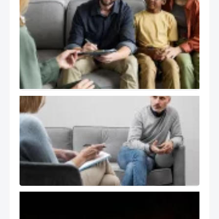
درمان
هیجان
مدار
EFT و
خانواده
در
فرهنگ
ایرانی
خود
درمانگر در
اتاق درمان
( The Self
of the
Therapist
)
تسلیت
انجمن
هیجان