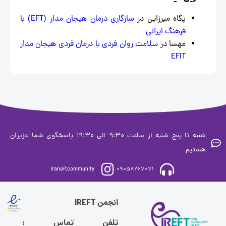
پگاه میرزایی
در
سازگاری درمان هیجان‌ مدار (EFT) با
فرهنگ ایرانی
مهسا
در
سلامت روان فردی با درمان فردی هیجان مدار
EFIT
شنبه تا پنج شنبه از ساعت 9:30 الی 19:30 پاسخگوی شما عزیزان
ستیم
iraneftcommunity
09058267071
انجمن IREFT
تلفن تماس :