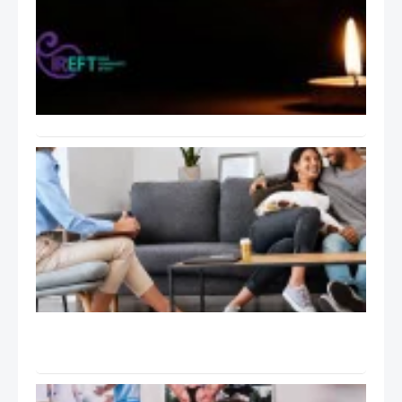
مدار
ایران
بابت
اتفاقات
اخیر
ایران
راهنمای
عملی
جلسات
درمان
هیجان
مدار
EFT:
تانگو
Tango
و ۹ گام
درمان
سوپرویژن