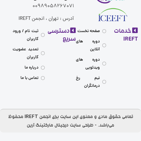
00989058267071
آدرس : تهران ، انجمن IREFT
مات
دسترسی
صفحه نخست
ثبت نام / ورود
I
سریع
کاربران
دوره های
آنلاین
تمدید عضویت
کاربران
دوره های
ویدئویی
درباره ما
نیم رخ
تماس با ما
درمانگران
تمامی حقوق مادی و معنوی این سایت برای انجمن IREFT محفوظ
می‌باشد.​ - طراحی سایت
دیجیتال مارکتینگ آرین