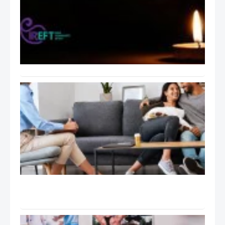
مدار
ایران
بابت
اتفاقات
اخیر
ایران
راهنمای
عملی
جلسات
درمان
هیجان
مدار
EFT:
تانگو
Tango
و ۹ گام
درمان
سوپرویژن