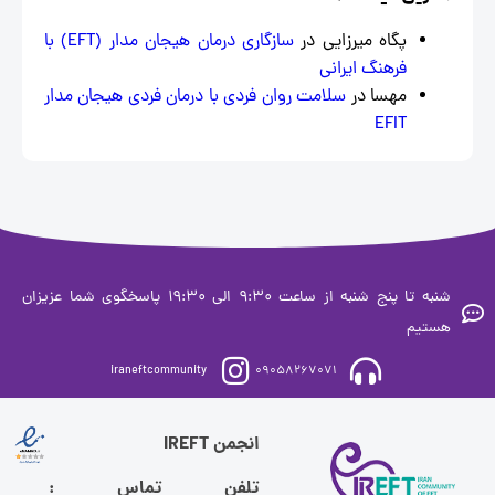
پگاه میرزایی
در
سازگاری درمان هیجان‌ مدار (EFT) با
فرهنگ ایرانی
مهسا
در
سلامت روان فردی با درمان فردی هیجان مدار
EFIT
شنبه تا پنج شنبه از ساعت 9:30 الی 19:30 پاسخگوی شما عزیزان
ستیم
iraneftcommunity
09058267071
انجمن IREFT
تلفن تماس :