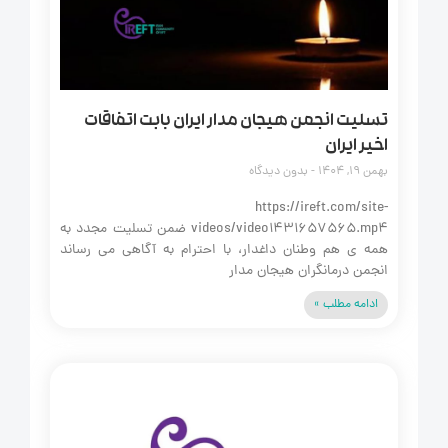
تسلیت انجمن هیجان مدار ایران بابت اتفاقات
اخیر ایران
بهمن 19, 1404
بدون دیدگاه
https://ireft.com/site-
videos/video1431657565.mp4 ضمن تسلیت مجدد به
همه‌ ی هم‌ وطنان داغدار، با احترام به آگاهی می‌ رساند
انجمن درمانگران هیجان‌ مدار
ادامه مطلب »