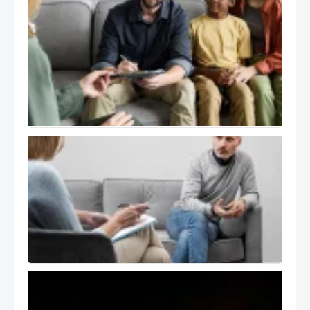
درمان
هیجان
مدار
EFT و
خانواده
در
فرهنگ
ایرانی
خود
درمانگر در
اتاق درمان
( The Self
of the
Therapist
)
تسلیت
انجمن
هیجان