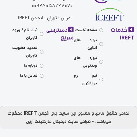
00989058267071
آدرس : تهران ، انجمن IREFT
مات
دسترسی
صفحه نخست
ثبت نام / ورود
I
سریع
کاربران
دوره های
آنلاین
تمدید عضویت
کاربران
دوره های
ویدئویی
درباره ما
نیم رخ
تماس با ما
درمانگران
تمامی حقوق مادی و معنوی این سایت برای انجمن IREFT محفوظ
می‌باشد.​ - طراحی سایت
دیجیتال مارکتینگ آرین