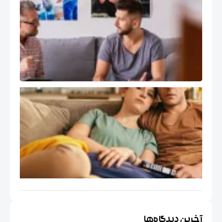
و رشد
حرفه ای
درمانگر
هیجان
مدار EFT
کاربرد
درمان
هیجان
مدار
EFT در
مسائل
اجتماعی
خاص
ایران
خرین دیدگاه‌ها