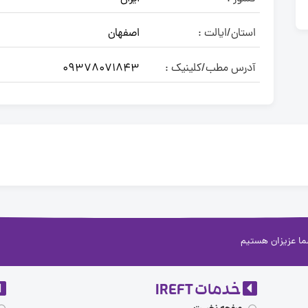
استان/ایالت :
اصفهان
آدرس مطب/کلینیک :
09378071843
خدمات IREFT