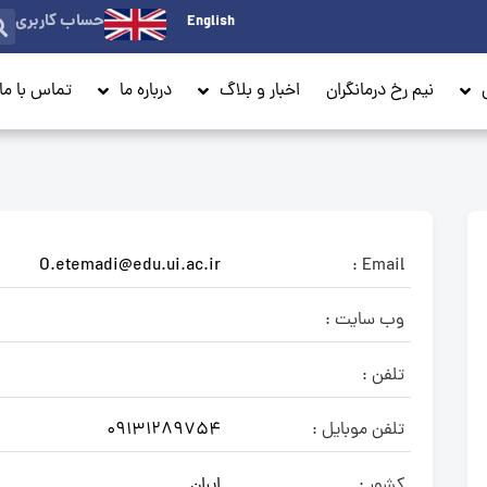
حساب کاربری
English
نیم رخ درمانگران
اخبار و بلاگ
درباره ما
تماس با ما
O.etemadi@edu.ui.ac.ir
Email :
وب سایت :
تلفن :
تلفن موبایل :
09131289754
کشور :
ایران